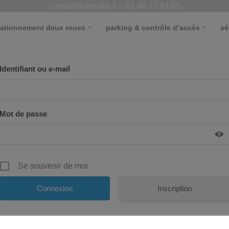
contact@amodis.fr – 01 46 77 43 95
tationnement deux roues
parking & contrôle d’accès
sé
Identifiant ou e-mail
Mot de passe
Se souvenir de moi
Inscription
Mot de passe oublié ?