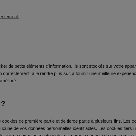
r
entement.
ocker de petits éléments d’information. Ils sont stockés sur votre appar
b correctement, à le rendre plus sûr, à fournir une meilleure expérien
amélioré.
 ?
 cookies de première partie et de tierce partie à plusieurs fins. Les 
ucune de vos données personnelles identifiables. Les cookies tiers ut
gissez avec notre site web, à assurer la sécurité de nos services, 