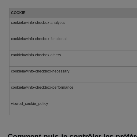
COOKIE
cookielawinfo-checbox-analytics
cookielawinfo-checbox-functional
cookielawinfo-checbox-others
cookielawinfo-checkbox-necessary
cookielawinfo-checkbox-performance
viewed_cookie_policy
Comment puis-je contrôler les préfé