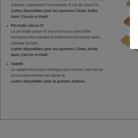
à fendre, cependant il est durable et est de classe IV.
Lattes disponibles pour les gammes Ciotat, Icône,
banc Classic et Hold.
Pin traité classe IV
Le pin traité classe IV est un bois issu des forêts
nordiques très résistant le traitement est réalisé après
usinage du bois.
Lattes disponibles pour les gammes Ciotat, Icône,
banc Classic et Hold.
Sapelli
Le sapelli est un bois exotique peu nerveux, très dense
et est naturellement de classe III.
Lattes disponibles pour la gamme Aubans.