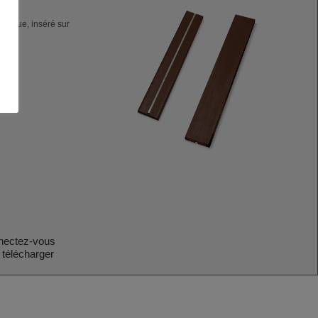
allique, inséré sur
s.
e.
nectez-vous
 télécharger