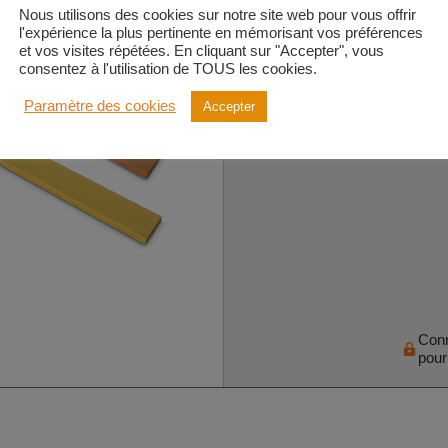
traitées anti-UV.
Nous utilisons des cookies sur notre site web pour vous offrir
l'expérience la plus pertinente en mémorisant vos préférences
Lattes renforcées avec un tube mét
et vos visites répétées. En cliquant sur "Accepter", vous
la longueur.
consentez à l'utilisation de TOUS les cookies.
Bords arrondis, extrémités moulée
Paramètre des cookies
Accepter
100 % matériau recyclé et recyclabl
Con
pour