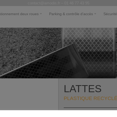
contact@amodis.fr – 01 46 77 43 95
ationnement deux roues
Parking & contrôle d’accès
Sécurité
LATTES
PLASTIQUE RECYCL
Lattes plastique recyclé, teintées 