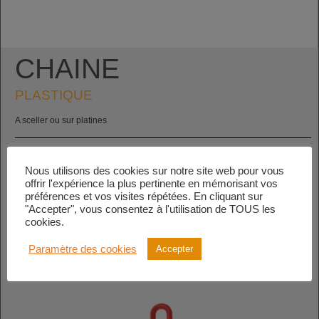
CHAINE
PLASTIQUE
A sceller ou sur platines
Chaîne plastique.
Nous utilisons des cookies sur notre site web pour vous
Maille longue droite.
offrir l'expérience la plus pertinente en mémorisant vos
préférences et vos visites répétées. En cliquant sur
"Accepter", vous consentez à l'utilisation de TOUS les
Connectez-vous pour télécharger
cookies.
Paramètre des cookies
Accepter