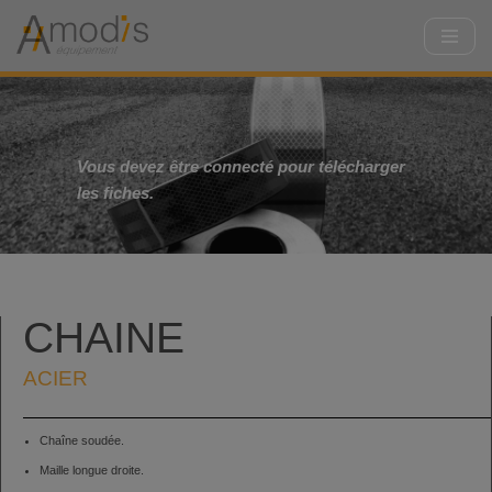
Aller
au
contenu
Vous devez être connecté pour télécharger
les fiches.
CHAINE
ACIER
Chaîne soudée.
Maille longue droite.