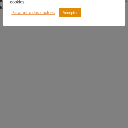
to compare options without sacrificing security. Learn practical steps
cookies.
to get your winnings into…
Lire la suite »
Paramètre des cookies
Accepter