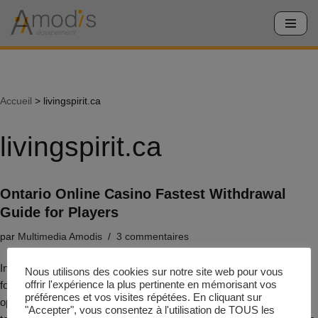
Aller
au
contenu
Accueil
>
livingspirit.ca
livingspirit.ca
Ontario Online Casino Fastest Withdrawal
Guide for Players
par
Multimedia Amodis
3 commentaires
Introduction Finding a reliable path to payout speed is a top concern
Nous utilisons des cookies sur notre site web pour vous
offrir l'expérience la plus pertinente en mémorisant vos
for players exploring the ontario online casino fastest withdrawal
préférences et vos visites répétées. En cliquant sur
options. This guide explains what makes withdrawals fast, and how
"Accepter", vous consentez à l'utilisation de TOUS les